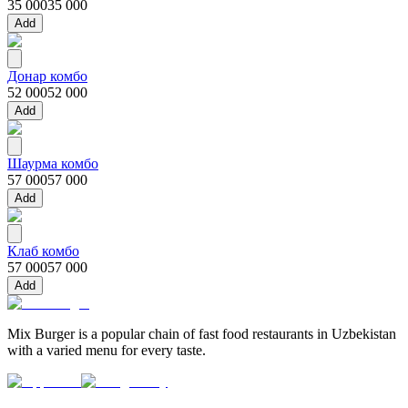
35 000
35 000
Add
Донар комбо
52 000
52 000
Add
Шаурма комбо
57 000
57 000
Add
Клаб комбо
57 000
57 000
Add
Mix Burger is a popular chain of fast food restaurants in Uzbekistan
with a varied menu for every taste.