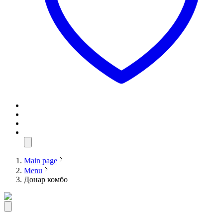
Main page
Menu
Донар комбо