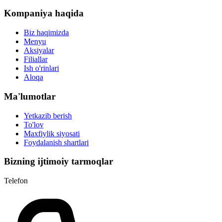
Kompaniya haqida
Biz haqimizda
Menyu
Aksiyalar
Filiallar
Ish o'rinlari
Aloqa
Ma'lumotlar
Yetkazib berish
To'lov
Maxfiylik siyosati
Foydalanish shartlari
Bizning ijtimoiy tarmoqlar
Telefon