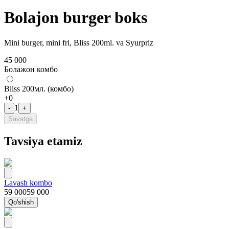
Bolajon burger boks
Mini burger, mini fri, Bliss 200ml. va Syurpriz
45 000
Болажон комбо
Bliss 200мл. (комбо)
+
0
1
-
+
Savatga
Tavsiya etamiz
Lavash kombo
59 000
59 000
Qo'shish