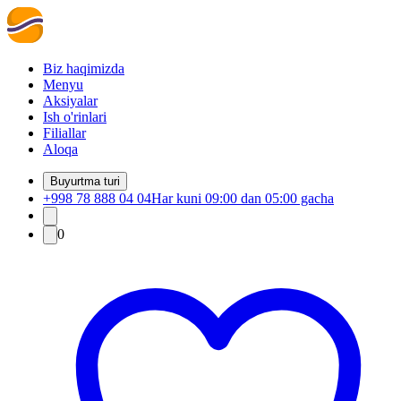
Biz haqimizda
Menyu
Aksiyalar
Ish o'rinlari
Filiallar
Aloqa
Buyurtma turi
+998 78 888 04 04
Har kuni 09:00 dan 05:00 gacha
0