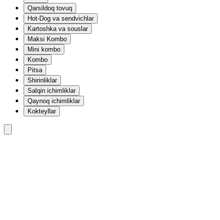
Qarsildoq tovuq
Hot-Dog va sendvichlar
Kartoshka va souslar
Maksi Kombo
Mini kombo
Kombo
Pitsa
Shirinliklar
Salqin ichimliklar
Qaynoq ichimliklar
Kokteyllar