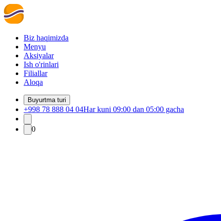
Biz haqimizda
Menyu
Aksiyalar
Ish o'rinlari
Filiallar
Aloqa
Buyurtma turi
+998 78 888 04 04
Har kuni 09:00 dan 05:00 gacha
0