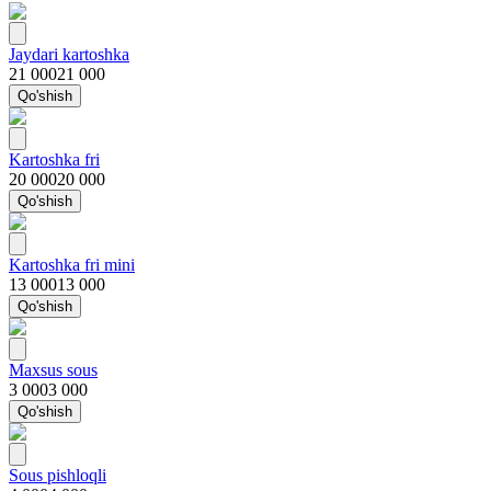
Jaydari kartoshka
21 000
21 000
Qo'shish
Kartoshka fri
20 000
20 000
Qo'shish
Kartoshka fri mini
13 000
13 000
Qo'shish
Maxsus sous
3 000
3 000
Qo'shish
Sous pishloqli