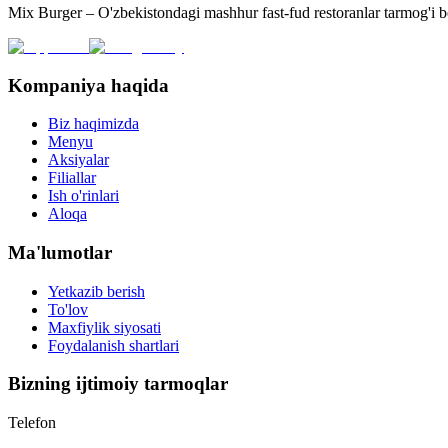
Mix Burger – O'zbekistondagi mashhur fast-fud restoranlar tarmog'i 
Kompaniya haqida
Biz haqimizda
Menyu
Aksiyalar
Filiallar
Ish o'rinlari
Aloqa
Ma'lumotlar
Yetkazib berish
To'lov
Maxfiylik siyosati
Foydalanish shartlari
Bizning ijtimoiy tarmoqlar
Telefon