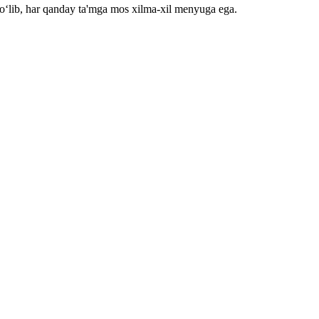
bo‘lib, har qanday ta'mga mos xilma-xil menyuga ega.