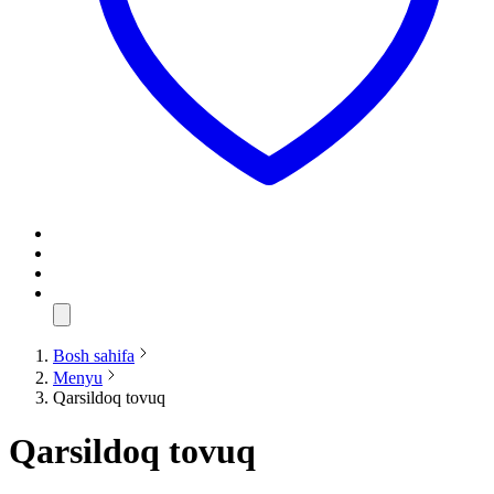
Bosh sahifa
Menyu
Qarsildoq tovuq
Qarsildoq tovuq