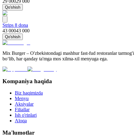
29 000
29 000
Qo'shish
Strips 8 dona
43 000
43 000
Qo'shish
Mix Burger – O'zbekistondagi mashhur fast-fud restoranlar tarmog'i
bo‘lib, har qanday ta'mga mos xilma-xil menyuga ega.
Kompaniya haqida
Biz haqimizda
Menyu
Aksiyalar
Filiallar
Ish o'rinlari
Aloqa
Ma'lumotlar