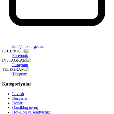
info@mixburger.uz
FACEBOOK
Facebook
INSTAGRAM
Instagram
TELEGRAM
Telegram
Kategoriyalar
Lavash
Burgerlar
Donar
Qarsildoq tovuq
Hot-Dog va sendvichlar