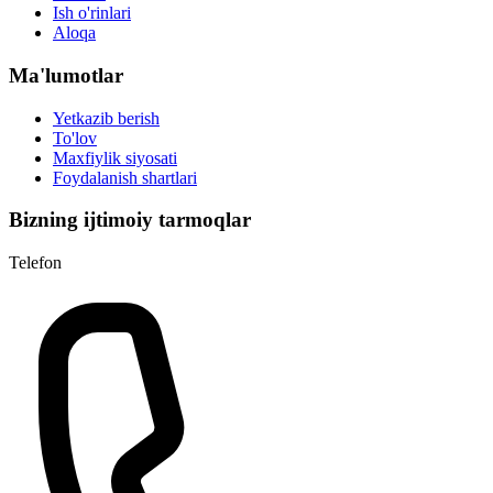
Ish o'rinlari
Aloqa
Ma'lumotlar
Yetkazib berish
To'lov
Maxfiylik siyosati
Foydalanish shartlari
Bizning ijtimoiy tarmoqlar
Telefon