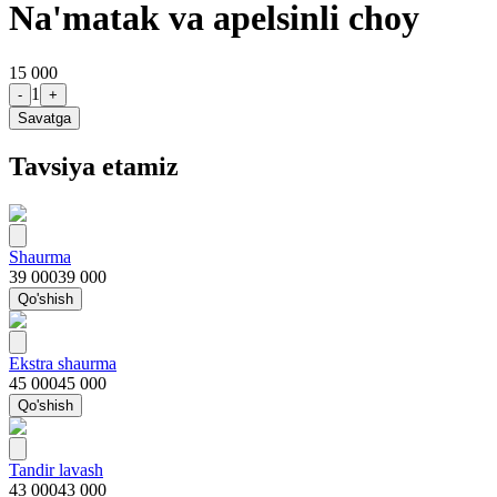
Na'matak va apelsinli choy
15 000
1
-
+
Savatga
Tavsiya etamiz
Shaurma
39 000
39 000
Qo'shish
Ekstra shaurma
45 000
45 000
Qo'shish
Tandir lavash
43 000
43 000