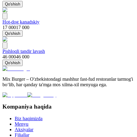
Qo'shish
Hot-dog kanadskiy
17 000
17 000
Qo'shish
Pishloqli tandir lavash
46 000
46 000
Qo'shish
Mix Burger – O'zbekistondagi mashhur fast-fud restoranlar tarmog'i
bo‘lib, har qanday ta'mga mos xilma-xil menyuga ega.
Kompaniya haqida
Biz haqimizda
Menyu
Aksiyalar
Filiallar