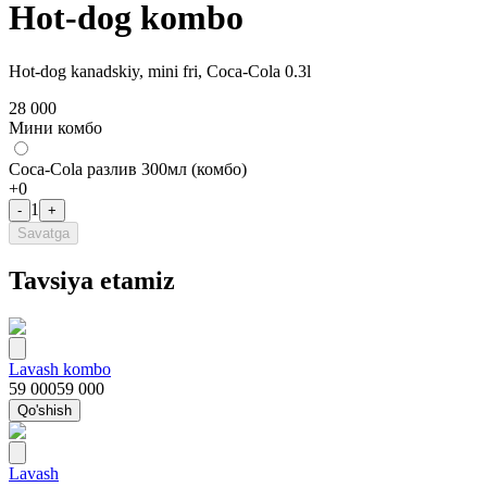
Hot-dog kombo
Hot-dog kanadskiy, mini fri, Coca-Cola 0.3l
28 000
Мини комбо
Coca-Cola разлив 300мл (комбо)
+
0
1
-
+
Savatga
Tavsiya etamiz
Lavash kombo
59 000
59 000
Qo'shish
Lavash