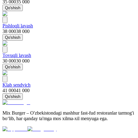
35 000
35 000
Qo'shish
Pishloqli lavash
38 000
38 000
Qo'shish
Tovuqli lavash
30 000
30 000
Qo'shish
Klab sendvich
41 000
41 000
Qo'shish
Mix Burger – O'zbekistondagi mashhur fast-fud restoranlar tarmog'i
bo‘lib, har qanday ta'mga mos xilma-xil menyuga ega.