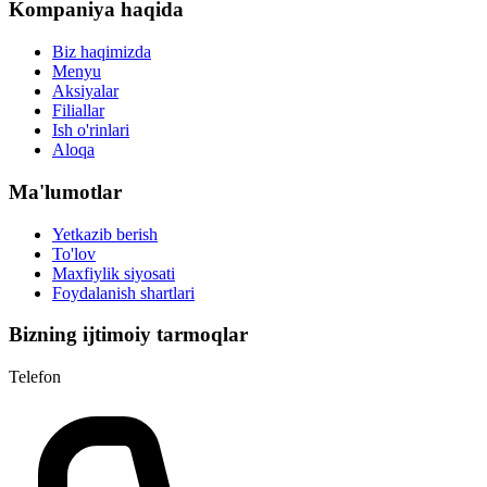
Kompaniya haqida
Biz haqimizda
Menyu
Aksiyalar
Filiallar
Ish o'rinlari
Aloqa
Ma'lumotlar
Yetkazib berish
To'lov
Maxfiylik siyosati
Foydalanish shartlari
Bizning ijtimoiy tarmoqlar
Telefon