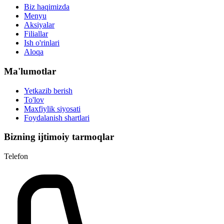
Biz haqimizda
Menyu
Aksiyalar
Filiallar
Ish o'rinlari
Aloqa
Ma'lumotlar
Yetkazib berish
To'lov
Maxfiylik siyosati
Foydalanish shartlari
Bizning ijtimoiy tarmoqlar
Telefon