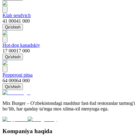
Klab sendvich
41 000
41 000
Qo'shish
Hot-dog kanadskiy
17 000
17 000
Qo'shish
Pepperoni pitsa
64 000
64 000
Qo'shish
Mix Burger – O'zbekistondagi mashhur fast-fud restoranlar tarmog'i
bo‘lib, har qanday ta'mga mos xilma-xil menyuga ega.
Kompaniya haqida