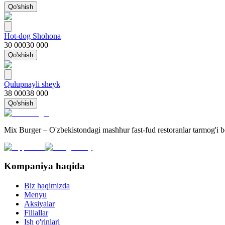
Qo'shish
Hot-dog Shohona
30 000
30 000
Qo'shish
Qulupnayli sheyk
38 000
38 000
Qo'shish
Mix Burger – O'zbekistondagi mashhur fast-fud restoranlar tarmog'i 
Kompaniya haqida
Biz haqimizda
Menyu
Aksiyalar
Filiallar
Ish o'rinlari