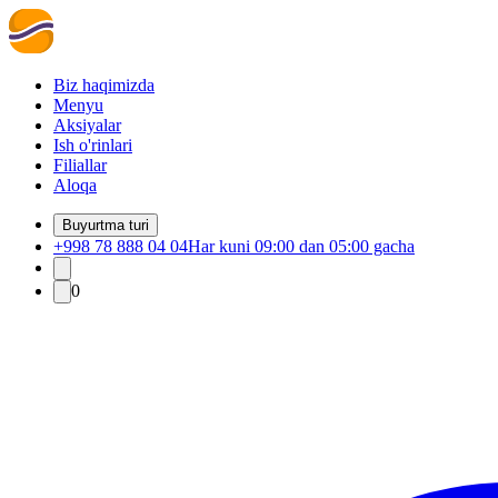
Biz haqimizda
Menyu
Aksiyalar
Ish o'rinlari
Filiallar
Aloqa
Buyurtma turi
+998 78 888 04 04
Har kuni 09:00 dan 05:00 gacha
0