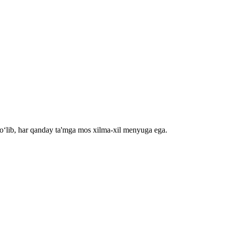
bo‘lib, har qanday ta'mga mos xilma-xil menyuga ega.