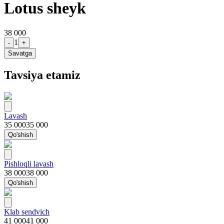
Lotus sheyk
38 000
1
-
+
Savatga
Tavsiya etamiz
Lavash
35 000
35 000
Qo'shish
Pishloqli lavash
38 000
38 000
Qo'shish
Klab sendvich
41 000
41 000