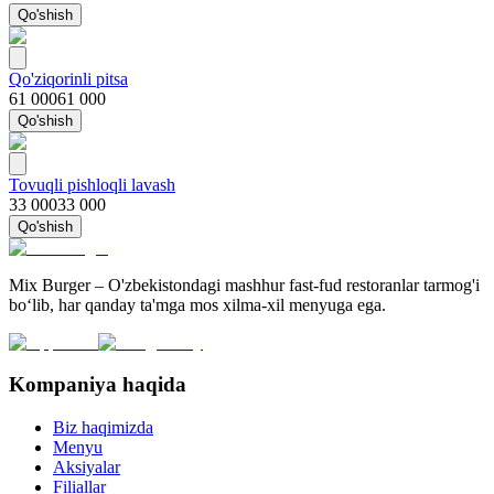
Qo'shish
Qo'ziqorinli pitsa
61 000
61 000
Qo'shish
Tovuqli pishloqli lavash
33 000
33 000
Qo'shish
Mix Burger – O'zbekistondagi mashhur fast-fud restoranlar tarmog'i
bo‘lib, har qanday ta'mga mos xilma-xil menyuga ega.
Kompaniya haqida
Biz haqimizda
Menyu
Aksiyalar
Filiallar