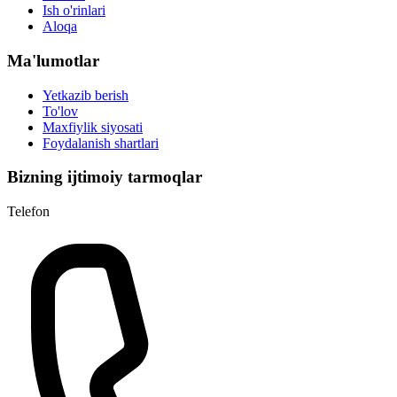
Ish o'rinlari
Aloqa
Ma'lumotlar
Yetkazib berish
To'lov
Maxfiylik siyosati
Foydalanish shartlari
Bizning ijtimoiy tarmoqlar
Telefon