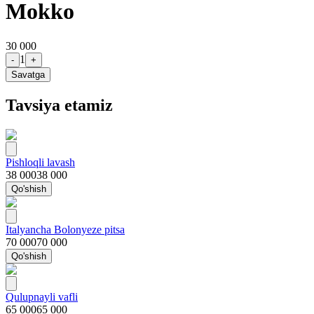
Mokko
30 000
1
-
+
Savatga
Tavsiya etamiz
Pishloqli lavash
38 000
38 000
Qo'shish
Italyancha Bolonyeze pitsa
70 000
70 000
Qo'shish
Qulupnayli vafli
65 000
65 000