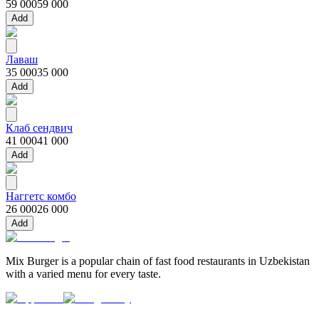
59 000
59 000
Add
Лаваш
35 000
35 000
Add
Клаб сендвич
41 000
41 000
Add
Наггетс комбо
26 000
26 000
Add
Mix Burger is a popular chain of fast food restaurants in Uzbekistan
with a varied menu for every taste.