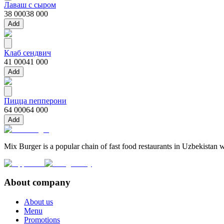
Лаваш с сыром
38 000
38 000
Add
Клаб сендвич
41 000
41 000
Add
Пицца пепперони
64 000
64 000
Add
Mix Burger is a popular chain of fast food restaurants in Uzbekistan w
About company
About us
Menu
Promotions