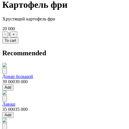
Картофель фри
Хрустящий картофель фри
20 000
1
-
+
To cart
Recommended
Донар большой
39 000
39 000
Add
Лаваш
35 000
35 000
Add