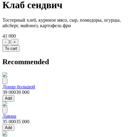
Клаб сендвич
Тостерный хлеб, куриное мясо, сыр, помидоры, огурцы,
айсберг, майонез, картофель фри
41 000
1
-
+
To cart
Recommended
Донар большой
39 000
39 000
Add
Лаваш
35 000
35 000
Add