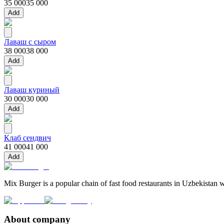
35 000
35 000
Add
Лаваш с сыром
38 000
38 000
Add
Лаваш куриный
30 000
30 000
Add
Клаб сендвич
41 000
41 000
Add
Mix Burger is a popular chain of fast food restaurants in Uzbekistan w
About company