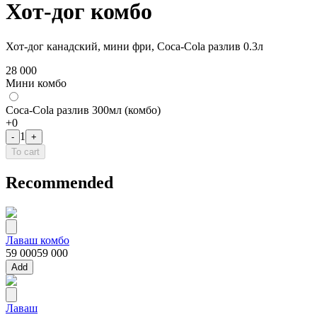
Хот-дог комбо
Хот-дог канадский, мини фри, Coca-Cola разлив 0.3л
28 000
Мини комбо
Coca-Cola разлив 300мл (комбо)
+
0
1
-
+
To cart
Recommended
Лаваш комбо
59 000
59 000
Add
Лаваш