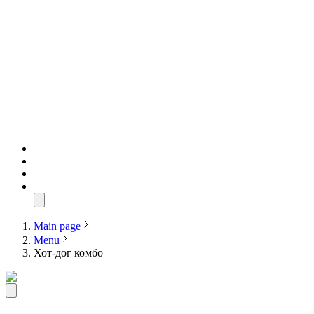
Main page
Menu
Хот-дог комбо