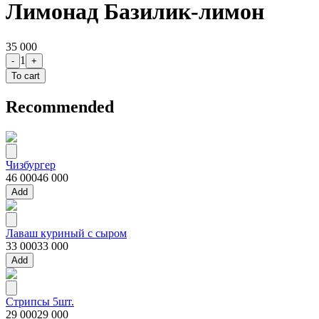
Лимонад Базилик-лимон
35 000
1
-
+
To cart
Recommended
Чизбургер
46 000
46 000
Add
Лаваш куриный с сыром
33 000
33 000
Add
Стрипсы 5шт.
29 000
29 000