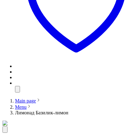
Main page
Menu
Лимонад Базилик-лимон