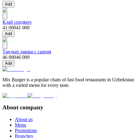
Add
Клаб сендвич
41 000
41 000
Add
Тандыр лаваш с сыром
46 000
46 000
Add
Mix Burger is a popular chain of fast food restaurants in Uzbekistan
with a varied menu for every taste.
About company
About us
Menu
Promotions
Branches