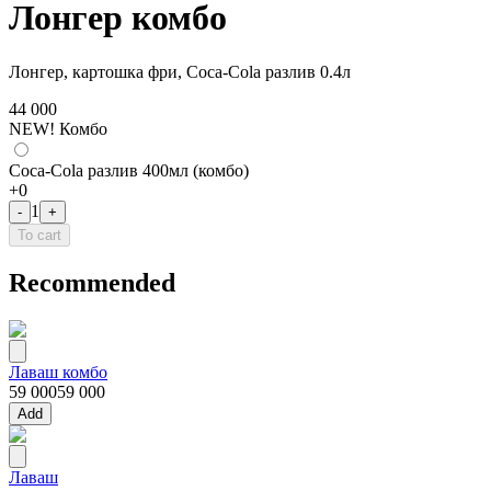
Лонгер комбо
Лонгер, картошка фри, Coca-Cola разлив 0.4л
44 000
NEW! Комбо
Coca-Cola разлив 400мл (комбо)
+
0
1
-
+
To cart
Recommended
Лаваш комбо
59 000
59 000
Add
Лаваш