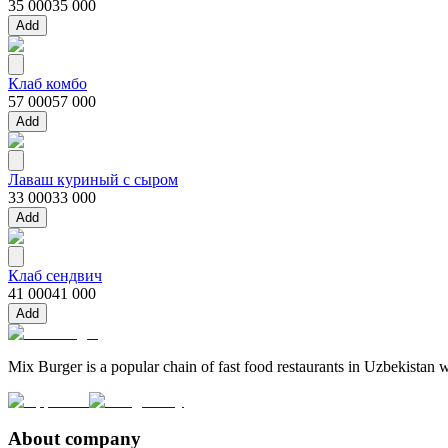
35 000
35 000
Add
Клаб комбо
57 000
57 000
Add
Лаваш куриный с сыром
33 000
33 000
Add
Клаб сендвич
41 000
41 000
Add
Mix Burger is a popular chain of fast food restaurants in Uzbekistan w
About company