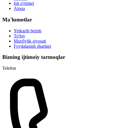
Ish o'rinlari
Aloqa
Ma'lumotlar
Yetkazib berish
To'lov
Maxfiylik siyosati
Foydalanish shartlari
Bizning ijtimoiy tarmoqlar
Telefon