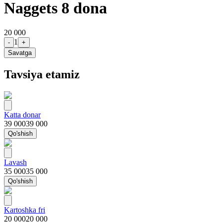
Naggets 8 dona
20 000
1
-
+
Savatga
Tavsiya etamiz
Katta donar
39 000
39 000
Qo'shish
Lavash
35 000
35 000
Qo'shish
Kartoshka fri
20 000
20 000