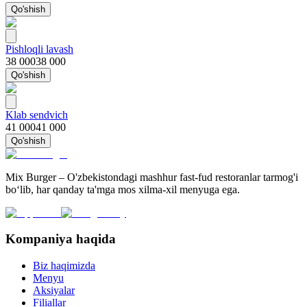
Qo'shish
Pishloqli lavash
38 000
38 000
Qo'shish
Klab sendvich
41 000
41 000
Qo'shish
Mix Burger – O'zbekistondagi mashhur fast-fud restoranlar tarmog'i
bo‘lib, har qanday ta'mga mos xilma-xil menyuga ega.
Kompaniya haqida
Biz haqimizda
Menyu
Aksiyalar
Filiallar