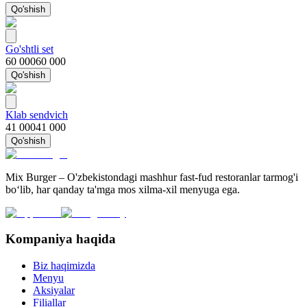
Qo'shish
Go'shtli set
60 000
60 000
Qo'shish
Klab sendvich
41 000
41 000
Qo'shish
Mix Burger – O'zbekistondagi mashhur fast-fud restoranlar tarmog'i
bo‘lib, har qanday ta'mga mos xilma-xil menyuga ega.
Kompaniya haqida
Biz haqimizda
Menyu
Aksiyalar
Filiallar