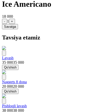
Ice Americano
18 000
1
-
+
Savatga
Tavsiya etamiz
Lavash
35 000
35 000
Qo'shish
Naggets 8 dona
20 000
20 000
Qo'shish
Pishloqli lavash
38 000
38 000