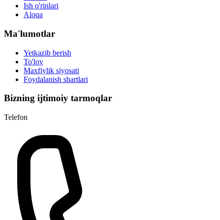
Ish o'rinlari
Aloqa
Ma'lumotlar
Yetkazib berish
To'lov
Maxfiylik siyosati
Foydalanish shartlari
Bizning ijtimoiy tarmoqlar
Telefon