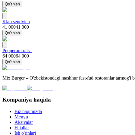
Qo'shish
Klab sendvich
41 000
41 000
Qo'shish
Pepperoni pitsa
64 000
64 000
Qo'shish
Mix Burger – O'zbekistondagi mashhur fast-fud restoranlar tarmog'i 
Kompaniya haqida
Biz haqimizda
Menyu
Aksiyalar
Filiallar
Ish o'rinlari