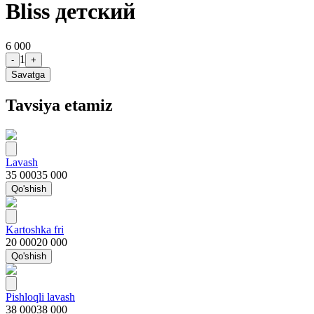
Bliss детский
6 000
1
-
+
Savatga
Tavsiya etamiz
Lavash
35 000
35 000
Qo'shish
Kartoshka fri
20 000
20 000
Qo'shish
Pishloqli lavash
38 000
38 000