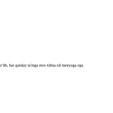
bo‘lib, har qanday ta'mga mos xilma-xil menyuga ega.