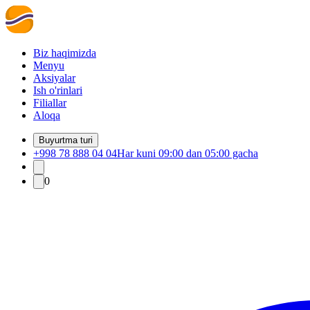
Biz haqimizda
Menyu
Aksiyalar
Ish o'rinlari
Filiallar
Aloqa
Buyurtma turi
+998 78 888 04 04
Har kuni 09:00 dan 05:00 gacha
0