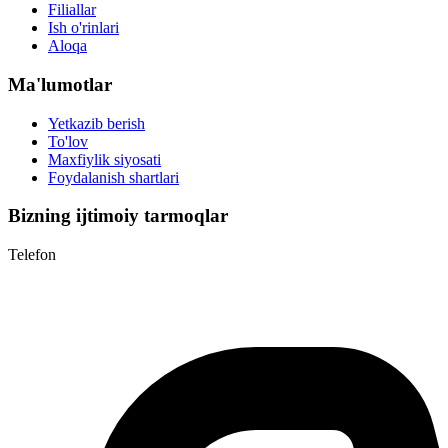
Filiallar
Ish o'rinlari
Aloqa
Ma'lumotlar
Yetkazib berish
To'lov
Maxfiylik siyosati
Foydalanish shartlari
Bizning ijtimoiy tarmoqlar
Telefon