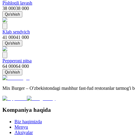
Pishloqli lavash
38 000
38 000
Qo'shish
Klab sendvich
41 000
41 000
Qo'shish
Pepperoni pitsa
64 000
64 000
Qo'shish
Mix Burger – O'zbekistondagi mashhur fast-fud restoranlar tarmog'i 
Kompaniya haqida
Biz haqimizda
Menyu
Aksiyalar