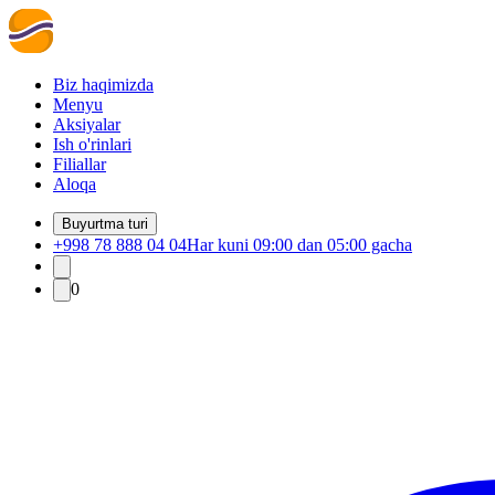
Biz haqimizda
Menyu
Aksiyalar
Ish o'rinlari
Filiallar
Aloqa
Buyurtma turi
+998 78 888 04 04
Har kuni 09:00 dan 05:00 gacha
0