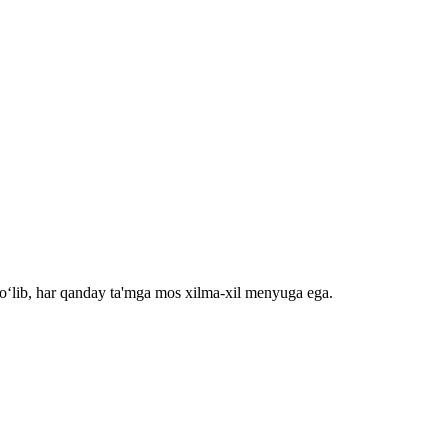
bo‘lib, har qanday ta'mga mos xilma-xil menyuga ega.