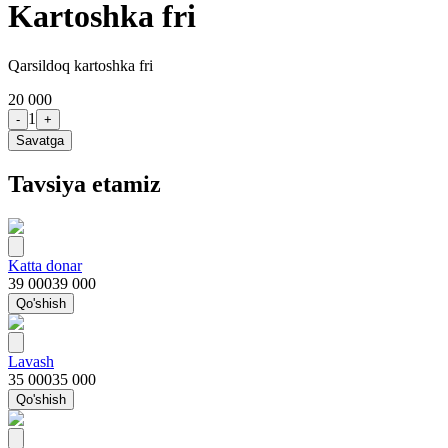
Kartoshka fri
Qarsildoq kartoshka fri
20 000
1
-
+
Savatga
Tavsiya etamiz
Katta donar
39 000
39 000
Qo'shish
Lavash
35 000
35 000
Qo'shish