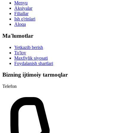
Menyu
Aksiyalar
Filiallar
Ish o'rinlari
Aloqa
Ma'lumotlar
Yetkazib berish
To'lov
Maxfiylik siyosati
Foydalanish shartlari
Bizning ijtimoiy tarmoqlar
Telefon