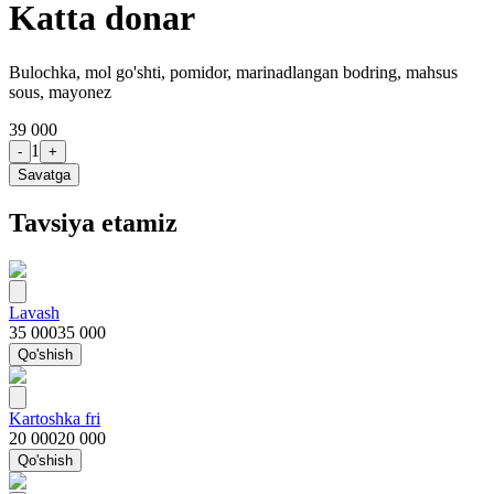
Katta donar
Bulochka, mol go'shti, pomidor, marinadlangan bodring, mahsus
sous, mayonez
39 000
1
-
+
Savatga
Tavsiya etamiz
Lavash
35 000
35 000
Qo'shish
Kartoshka fri
20 000
20 000
Qo'shish