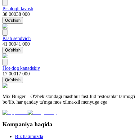
Pishloqli lavash
38 000
38 000
Qo'shish
Klab sendvich
41 000
41 000
Qo'shish
Hot-dog kanadskiy
17 000
17 000
Qo'shish
Mix Burger – O'zbekistondagi mashhur fast-fud restoranlar tarmog'i
bo‘lib, har qanday ta'mga mos xilma-xil menyuga ega.
Kompaniya haqida
Biz haqimizda