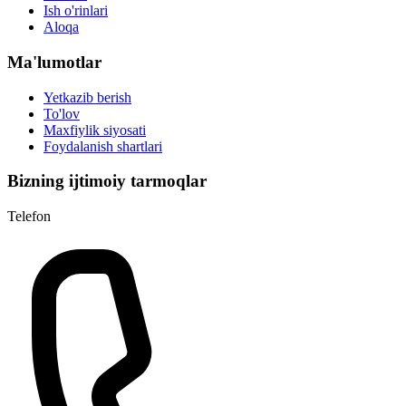
Ish o'rinlari
Aloqa
Ma'lumotlar
Yetkazib berish
To'lov
Maxfiylik siyosati
Foydalanish shartlari
Bizning ijtimoiy tarmoqlar
Telefon