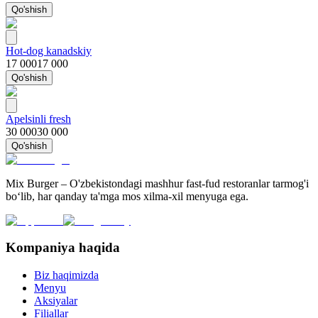
Qo'shish
Hot-dog kanadskiy
17 000
17 000
Qo'shish
Apelsinli fresh
30 000
30 000
Qo'shish
Mix Burger – O'zbekistondagi mashhur fast-fud restoranlar tarmog'i
bo‘lib, har qanday ta'mga mos xilma-xil menyuga ega.
Kompaniya haqida
Biz haqimizda
Menyu
Aksiyalar
Filiallar