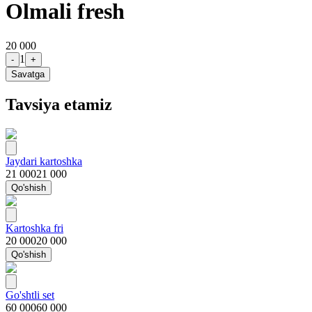
Olmali fresh
20 000
1
-
+
Savatga
Tavsiya etamiz
Jaydari kartoshka
21 000
21 000
Qo'shish
Kartoshka fri
20 000
20 000
Qo'shish
Go'shtli set
60 000
60 000