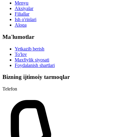
Menyu
Aksiyalar
Filiallar
Ish o'rinlari
Aloqa
Ma'lumotlar
Yetkazib berish
To'lov
Maxfiylik siyosati
Foydalanish shartlari
Bizning ijtimoiy tarmoqlar
Telefon