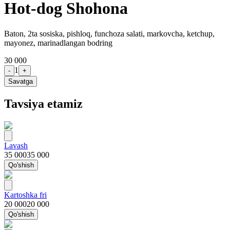
Hot-dog Shohona
Baton, 2ta sosiska, pishloq, funchoza salati, markovcha, ketchup,
mayonez, marinadlangan bodring
30 000
1
-
+
Savatga
Tavsiya etamiz
Lavash
35 000
35 000
Qo'shish
Kartoshka fri
20 000
20 000
Qo'shish