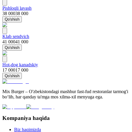
Pishloqli lavash
38 000
38 000
Qo'shish
Klab sendvich
41 000
41 000
Qo'shish
Hot-dog kanadskiy
17 000
17 000
Qo'shish
Mix Burger – O'zbekistondagi mashhur fast-fud restoranlar tarmog'i
bo‘lib, har qanday ta'mga mos xilma-xil menyuga ega.
Kompaniya haqida
Biz haqimizda