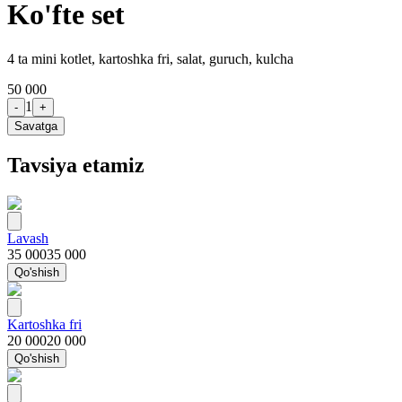
Ko'fte set
4 ta mini kotlet, kartoshka fri, salat, guruch, kulcha
50 000
1
-
+
Savatga
Tavsiya etamiz
Lavash
35 000
35 000
Qo'shish
Kartoshka fri
20 000
20 000
Qo'shish