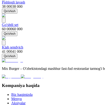
Pishloqli lavash
38 000
38 000
Qo'shish
Go'shtli set
60 000
60 000
Qo'shish
Klab sendvich
41 000
41 000
Qo'shish
Mix Burger – O'zbekistondagi mashhur fast-fud restoranlar tarmog'i 
Kompaniya haqida
Biz haqimizda
Menyu
Aksiyalar