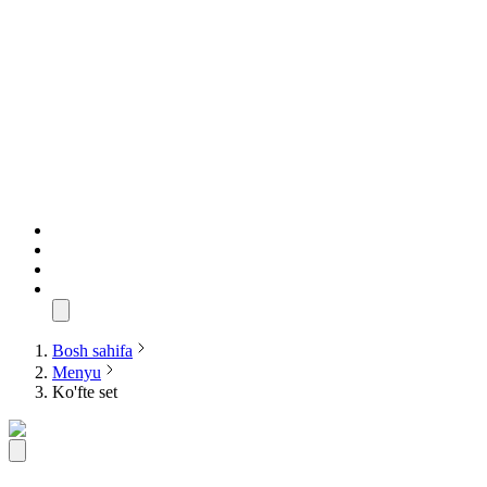
Bosh sahifa
Menyu
Ko'fte set