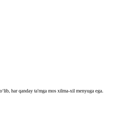
bo‘lib, har qanday ta'mga mos xilma-xil menyuga ega.