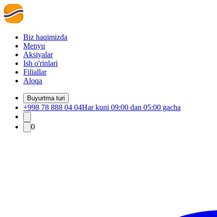
Biz haqimizda
Menyu
Aksiyalar
Ish o'rinlari
Filiallar
Aloqa
Buyurtma turi
+998 78 888 04 04
Har kuni 09:00 dan 05:00 gacha
0