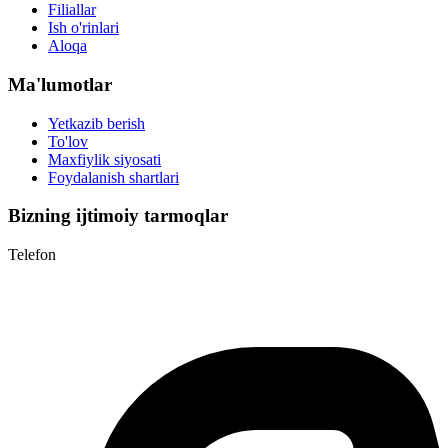
Filiallar
Ish o'rinlari
Aloqa
Ma'lumotlar
Yetkazib berish
To'lov
Maxfiylik siyosati
Foydalanish shartlari
Bizning ijtimoiy tarmoqlar
Telefon