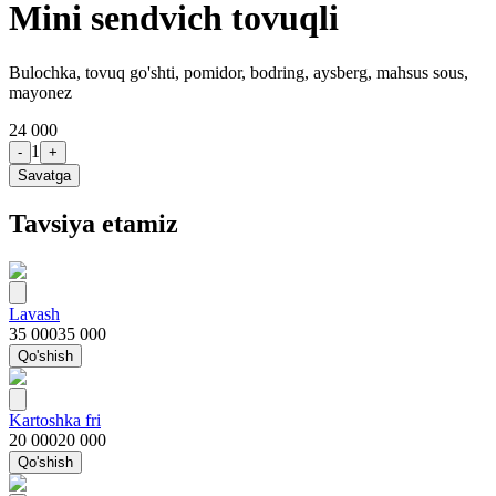
Mini sendvich tovuqli
Bulochka, tovuq go'shti, pomidor, bodring, aysberg, mahsus sous,
mayonez
24 000
1
-
+
Savatga
Tavsiya etamiz
Lavash
35 000
35 000
Qo'shish
Kartoshka fri
20 000
20 000
Qo'shish