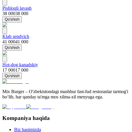
Pishloqli lavash
38 000
38 000
Qo'shish
Klab sendvich
41 000
41 000
Qo'shish
Hot-dog kanadskiy
17 000
17 000
Qo'shish
Mix Burger – O'zbekistondagi mashhur fast-fud restoranlar tarmog'i
bo‘lib, har qanday ta'mga mos xilma-xil menyuga ega.
Kompaniya haqida
Biz haqimizda