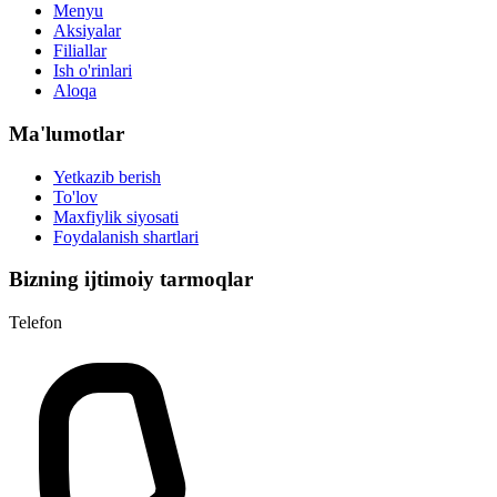
Menyu
Aksiyalar
Filiallar
Ish o'rinlari
Aloqa
Ma'lumotlar
Yetkazib berish
To'lov
Maxfiylik siyosati
Foydalanish shartlari
Bizning ijtimoiy tarmoqlar
Telefon