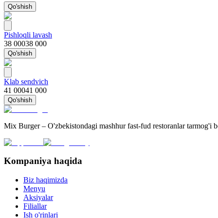
Qo'shish
Pishloqli lavash
38 000
38 000
Qo'shish
Klab sendvich
41 000
41 000
Qo'shish
Mix Burger – O'zbekistondagi mashhur fast-fud restoranlar tarmog'i 
Kompaniya haqida
Biz haqimizda
Menyu
Aksiyalar
Filiallar
Ish o'rinlari