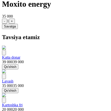
Moxito energy
35 000
1
-
+
Savatga
Tavsiya etamiz
Katta donar
39 000
39 000
Qo'shish
Lavash
35 000
35 000
Qo'shish
Kartoshka fri
20 000
20 000