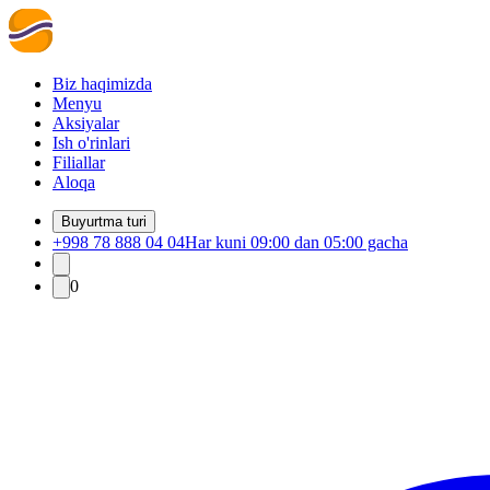
Biz haqimizda
Menyu
Aksiyalar
Ish o'rinlari
Filiallar
Aloqa
Buyurtma turi
+998 78 888 04 04
Har kuni 09:00 dan 05:00 gacha
0