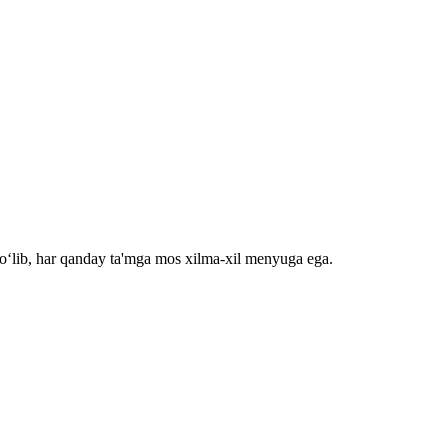
bo‘lib, har qanday ta'mga mos xilma-xil menyuga ega.