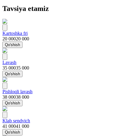
Tavsiya etamiz
Kartoshka fri
20 000
20 000
Qo'shish
Lavash
35 000
35 000
Qo'shish
Pishloqli lavash
38 000
38 000
Qo'shish
Klab sendvich
41 000
41 000
Qo'shish