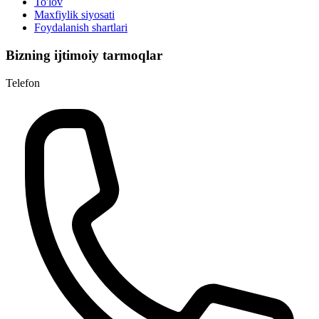
To'lov
Maxfiylik siyosati
Foydalanish shartlari
Bizning ijtimoiy tarmoqlar
Telefon