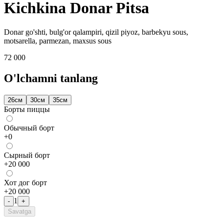
Kichkina Donar Pitsa
Donar go'shti, bulg'or qalampiri, qizil piyoz, barbekyu sous,
motsarella, parmezan, maxsus sous
72 000
O'lchamni tanlang
26см
30см
35см
Борты пиццы
Обычный борт
+
0
Сырный борт
+
20 000
Хот дог борт
+
20 000
1
-
+
Savatga