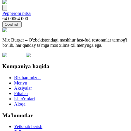
Pepperoni pitsa
64 000
64 000
Qo'shish
Mix Burger – O'zbekistondagi mashhur fast-fud restoranlar tarmog'i
bo‘lib, har qanday ta'mga mos xilma-xil menyuga ega.
Kompaniya haqida
Biz haqimizda
Menyu
Aksiyalar
Filiallar
Ish o'rinlari
Aloqa
Ma'lumotlar
Yetkazib berish