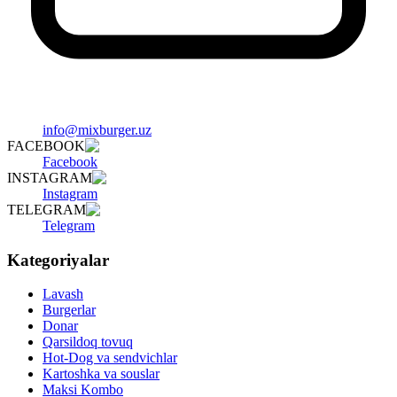
info@mixburger.uz
FACEBOOK
Facebook
INSTAGRAM
Instagram
TELEGRAM
Telegram
Kategoriyalar
Lavash
Burgerlar
Donar
Qarsildoq tovuq
Hot-Dog va sendvichlar
Kartoshka va souslar
Maksi Kombo