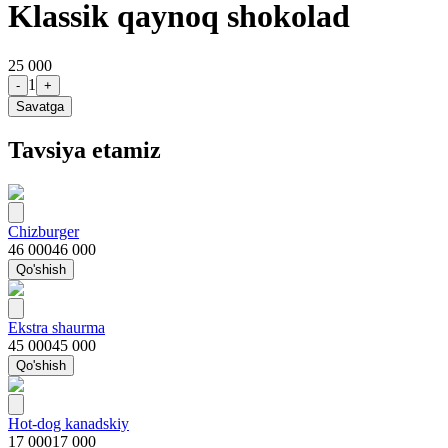
Klassik qaynoq shokolad
25 000
1
-
+
Savatga
Tavsiya etamiz
Chizburger
46 000
46 000
Qo'shish
Ekstra shaurma
45 000
45 000
Qo'shish
Hot-dog kanadskiy
17 000
17 000