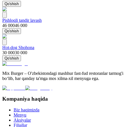
Qo'shish
Pishloqli tandir lavash
46 000
46 000
Qo'shish
Hot-dog Shohona
30 000
30 000
Qo'shish
Mix Burger – O'zbekistondagi mashhur fast-fud restoranlar tarmog'i
bo‘lib, har qanday ta'mga mos xilma-xil menyuga ega.
Kompaniya haqida
Biz haqimizda
Menyu
Aksiyalar
Filiallar