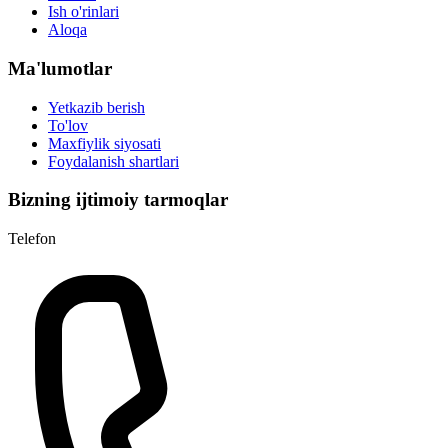
Ish o'rinlari
Aloqa
Ma'lumotlar
Yetkazib berish
To'lov
Maxfiylik siyosati
Foydalanish shartlari
Bizning ijtimoiy tarmoqlar
Telefon