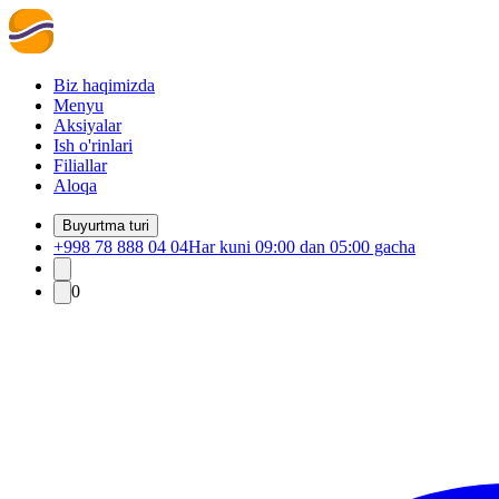
Biz haqimizda
Menyu
Aksiyalar
Ish o'rinlari
Filiallar
Aloqa
Buyurtma turi
+998 78 888 04 04
Har kuni 09:00 dan 05:00 gacha
0