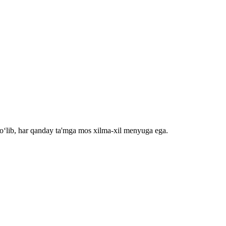
bo‘lib, har qanday ta'mga mos xilma-xil menyuga ega.