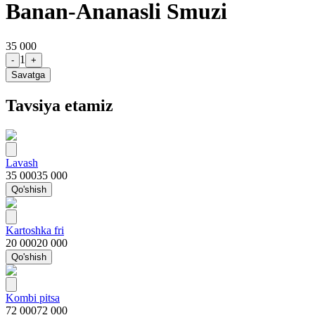
Banan-Ananasli Smuzi
35 000
1
-
+
Savatga
Tavsiya etamiz
Lavash
35 000
35 000
Qo'shish
Kartoshka fri
20 000
20 000
Qo'shish
Kombi pitsa
72 000
72 000