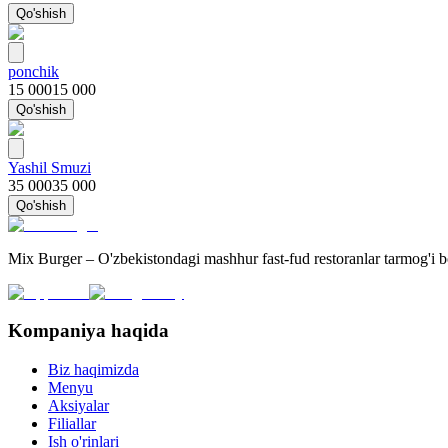
Qo'shish
ponchik
15 000
15 000
Qo'shish
Yashil Smuzi
35 000
35 000
Qo'shish
Mix Burger – O'zbekistondagi mashhur fast-fud restoranlar tarmog'i 
Kompaniya haqida
Biz haqimizda
Menyu
Aksiyalar
Filiallar
Ish o'rinlari