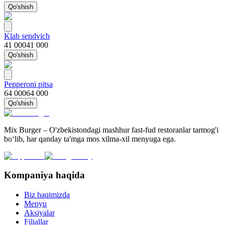
Qo'shish
Klab sendvich
41 000
41 000
Qo'shish
Pepperoni pitsa
64 000
64 000
Qo'shish
Mix Burger – O'zbekistondagi mashhur fast-fud restoranlar tarmog'i
bo‘lib, har qanday ta'mga mos xilma-xil menyuga ega.
Kompaniya haqida
Biz haqimizda
Menyu
Aksiyalar
Filiallar