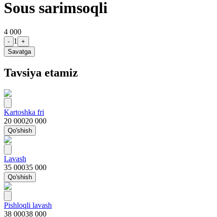
Sous sarimsoqli
4 000
1
-
+
Savatga
Tavsiya etamiz
Kartoshka fri
20 000
20 000
Qo'shish
Lavash
35 000
35 000
Qo'shish
Pishloqli lavash
38 000
38 000