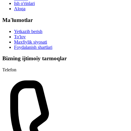
Ish o'rinlari
Aloqa
Ma'lumotlar
Yetkazib berish
To'lov
Maxfiylik siyosati
Foydalanish shartlari
Bizning ijtimoiy tarmoqlar
Telefon