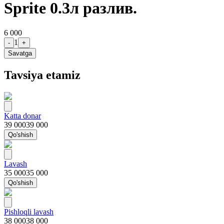
Sprite 0.3л разлив.
6 000
1
-
+
Savatga
Tavsiya etamiz
Katta donar
39 000
39 000
Qo'shish
Lavash
35 000
35 000
Qo'shish
Pishloqli lavash
38 000
38 000