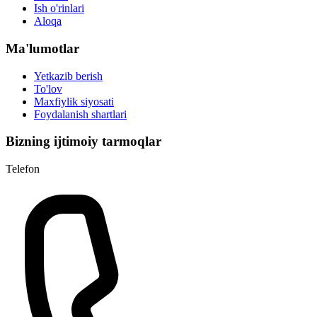
Ish o'rinlari
Aloqa
Ma'lumotlar
Yetkazib berish
To'lov
Maxfiylik siyosati
Foydalanish shartlari
Bizning ijtimoiy tarmoqlar
Telefon