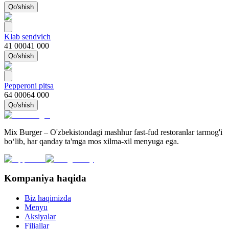
Qo'shish
Klab sendvich
41 000
41 000
Qo'shish
Pepperoni pitsa
64 000
64 000
Qo'shish
Mix Burger – O'zbekistondagi mashhur fast-fud restoranlar tarmog'i
bo‘lib, har qanday ta'mga mos xilma-xil menyuga ega.
Kompaniya haqida
Biz haqimizda
Menyu
Aksiyalar
Filiallar