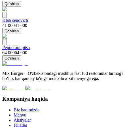
Qo'shish
Klab sendvich
41 000
41 000
Qo'shish
Pepperoni pitsa
64 000
64 000
Qo'shish
Mix Burger – O'zbekistondagi mashhur fast-fud restoranlar tarmog'i
bo‘lib, har qanday ta'mga mos xilma-xil menyuga ega.
Kompaniya haqida
Biz haqimizda
Menyu
Aksiyalar
Filiallar