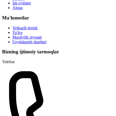
Ish o'rinlari
Aloqa
Ma'lumotlar
Yetkazib berish
To'lov
Maxfiylik siyosati
Foydalanish shartlari
Bizning ijtimoiy tarmoqlar
Telefon