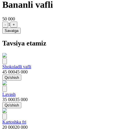
Bananli vafli
50 000
1
-
+
Savatga
Tavsiya etamiz
Shokoladli vafli
45 000
45 000
Qo'shish
Lavash
35 000
35 000
Qo'shish
Kartoshka fri
20 000
20 000