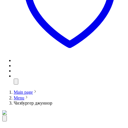
Main page
Menu
Чизбургер джуниор