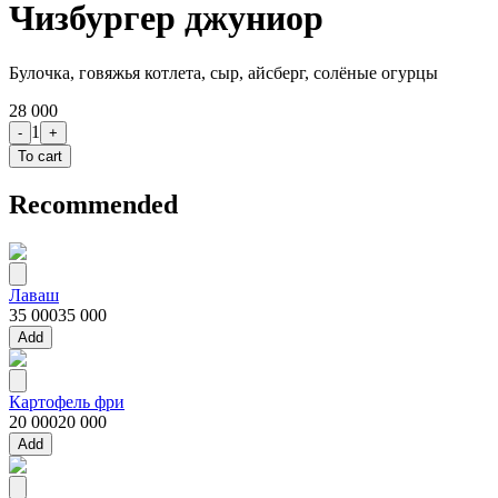
Чизбургер джуниор
Булочка, говяжья котлета, сыр, айсберг, солёные огурцы
28 000
1
-
+
To cart
Recommended
Лаваш
35 000
35 000
Add
Картофель фри
20 000
20 000
Add