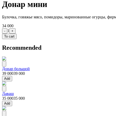
Донар мини
Булочка, говяжье мясо, помидоры, маринованные огурцы, фир
34 000
1
-
+
To cart
Recommended
Донар большой
39 000
39 000
Add
Лаваш
35 000
35 000
Add