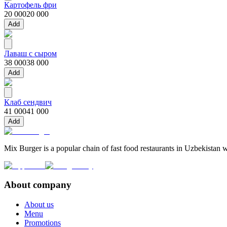
Картофель фри
20 000
20 000
Add
Лаваш с сыром
38 000
38 000
Add
Клаб сендвич
41 000
41 000
Add
Mix Burger is a popular chain of fast food restaurants in Uzbekistan w
About company
About us
Menu
Promotions