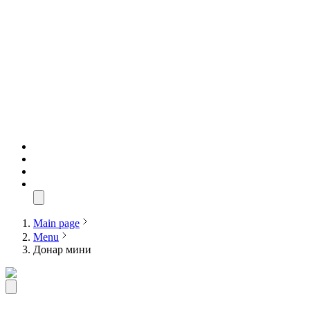
Main page
Menu
Донар мини