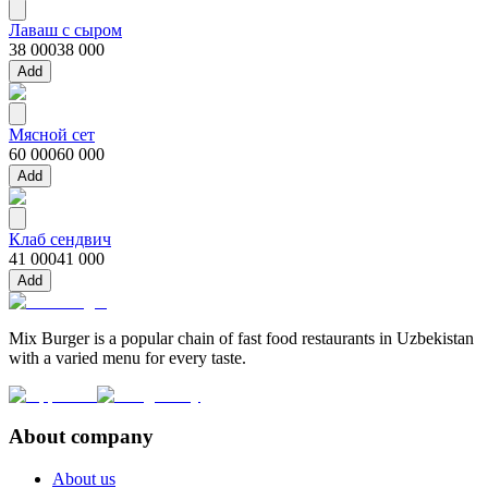
Лаваш с сыром
38 000
38 000
Add
Мясной сет
60 000
60 000
Add
Клаб сендвич
41 000
41 000
Add
Mix Burger is a popular chain of fast food restaurants in Uzbekistan
with a varied menu for every taste.
About company
About us