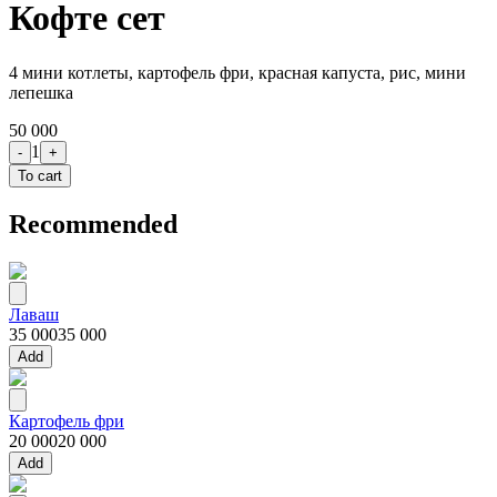
Кофте сет
4 мини котлеты, картофель фри, красная капуста, рис, мини
лепешка
50 000
1
-
+
To cart
Recommended
Лаваш
35 000
35 000
Add
Картофель фри
20 000
20 000
Add