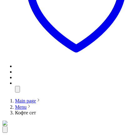
Main page
Menu
Кофте сет