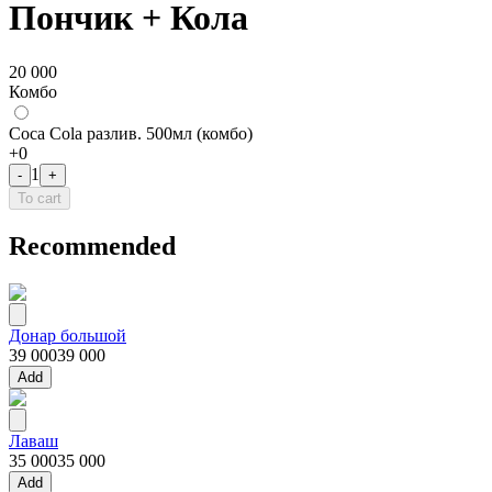
Пончик + Кола
20 000
Комбо
Coca Cola разлив. 500мл (комбо)
+
0
1
-
+
To cart
Recommended
Донар большой
39 000
39 000
Add
Лаваш
35 000
35 000
Add