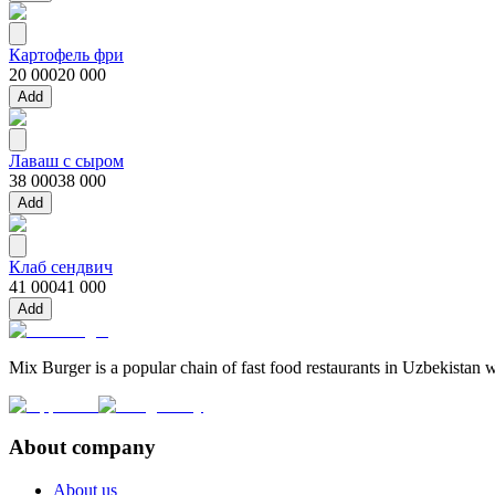
Картофель фри
20 000
20 000
Add
Лаваш с сыром
38 000
38 000
Add
Клаб сендвич
41 000
41 000
Add
Mix Burger is a popular chain of fast food restaurants in Uzbekistan w
About company
About us