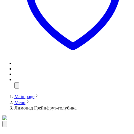
Main page
Menu
Лимонад Грейпфрут-голубика