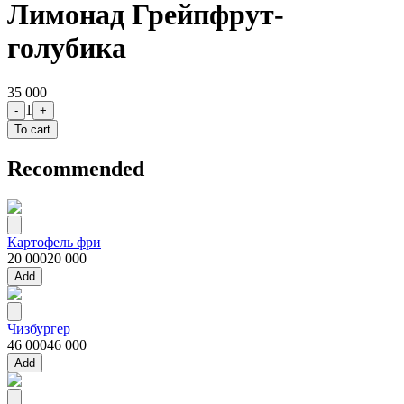
Лимонад Грейпфрут-
голубика
35 000
1
-
+
To cart
Recommended
Картофель фри
20 000
20 000
Add
Чизбургер
46 000
46 000
Add