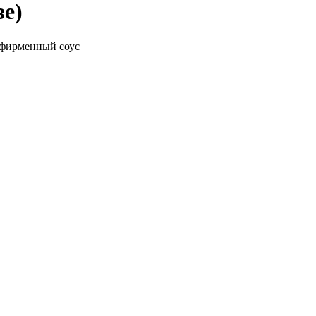
е)
 фирменный соус