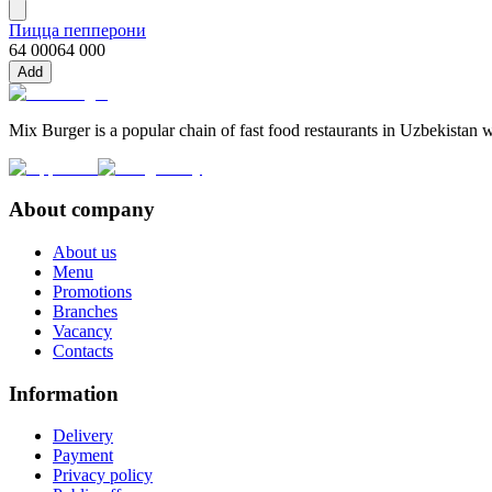
Пицца пепперони
64 000
64 000
Add
Mix Burger is a popular chain of fast food restaurants in Uzbekistan w
About company
About us
Menu
Promotions
Branches
Vacancy
Contacts
Information
Delivery
Payment
Privacy policy