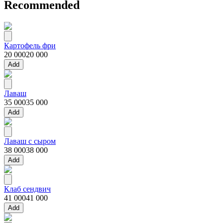
Recommended
Картофель фри
20 000
20 000
Add
Лаваш
35 000
35 000
Add
Лаваш с сыром
38 000
38 000
Add
Клаб сендвич
41 000
41 000
Add