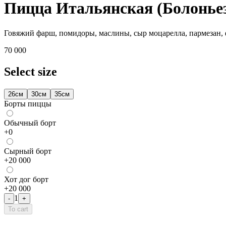
Пицца Итальянская (Болоньез
Говяжий фарш, помидоры, маслины, сыр моцарелла, пармезан,
70 000
Select size
26см
30см
35см
Борты пиццы
Обычный борт
+
0
Сырный борт
+
20 000
Хот дог борт
+
20 000
1
-
+
To cart