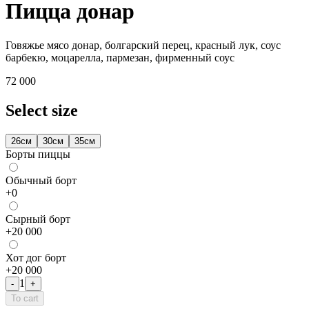
Пицца донар
Говяжье мясо донар, болгарский перец, красный лук, соус
барбекю, моцарелла, пармезан, фирменный соус
72 000
Select size
26см
30см
35см
Борты пиццы
Обычный борт
+
0
Сырный борт
+
20 000
Хот дог борт
+
20 000
1
-
+
To cart