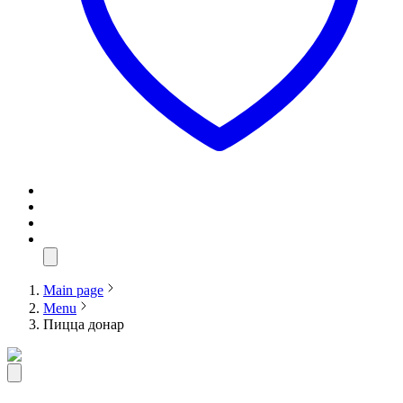
Main page
Menu
Пицца донар