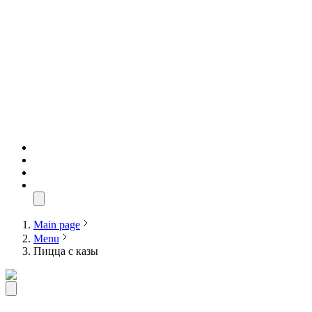
Main page
Menu
Пицца с казы