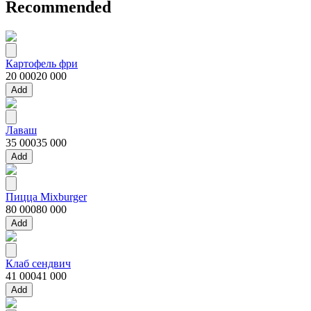
Recommended
Картофель фри
20 000
20 000
Add
Лаваш
35 000
35 000
Add
Пицца Mixburger
80 000
80 000
Add
Клаб сендвич
41 000
41 000
Add