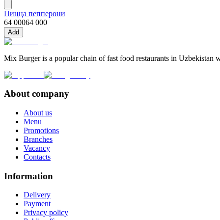
Пицца пепперони
64 000
64 000
Add
Mix Burger is a popular chain of fast food restaurants in Uzbekistan w
About company
About us
Menu
Promotions
Branches
Vacancy
Contacts
Information
Delivery
Payment
Privacy policy