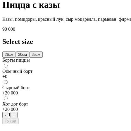
Пицца с казы
Казы, помидоры, красный лук, сыр моцарелла, пармезан, фирм
90 000
Select size
26см
30см
35см
Борты пиццы
Обычный борт
+
0
Сырный борт
+
20 000
Хот дог борт
+
20 000
1
-
+
To cart