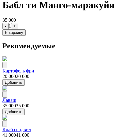
Бабл ти Манго-маракуйя
35 000
1
-
+
В корзину
Рекомендуемые
Картофель фри
20 000
20 000
Добавить
Лаваш
35 000
35 000
Добавить
Клаб сендвич
41 000
41 000