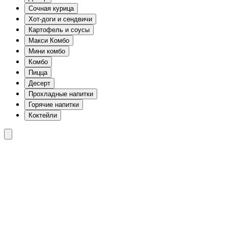
Сочная курица
Хот-доги и сендвичи
Картофель и соусы
Макси Комбо
Мини комбо
Комбо
Пицца
Десерт
Прохладные напитки
Горячие напитки
Коктейли