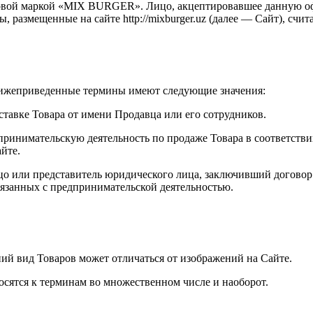
говой маркой «MIX BURGER». Лицо, акцептировавшее данную оф
 размещенные на сайте http://mixburger.uz (далее — Сайт), счи
, нижеприведенные термины имеют следующие значения:
ставке Товара от имени Продавца или его сотрудников.
ринимательскую деятельность по продаже Товара в соответстви
йте.
цо или представитель юридического лица, заключивший договор
вязанных с предпринимательской деятельностью.
ний вид Товаров может отличаться от изображений на Сайте.
осятся к терминам во множественном числе и наоборот.