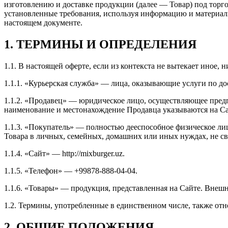
изготовлению и доставке продукции (далее — Товар) под тор
установленные требования, используя информацию и материалы,
настоящем документе.
1. ТЕРМИНЫ И ОПРЕДЕЛЕНИЯ
1.1. В настоящей оферте, если из контекста не вытекает иное
1.1.1. «Курьерская служба» — лица, оказывающие услуги по до
1.1.2. «Продавец» — юридическое лицо, осуществляющее предп
наименование и местонахождение Продавца указываются на Са
1.1.3. «Покупатель» — полностью дееспособное физическое ли
Товара в личных, семейных, домашних или иных нуждах, не с
1.1.4. «Сайт» — http://mixburger.uz.
1.1.5. «Телефон» — +99878-888-04-04.
1.1.6. «Товары» — продукция, представленная на Сайте. Внеш
1.2. Термины, употребленные в единственном числе, также отн
2. ОБЩИЕ ПОЛОЖЕНИЯ