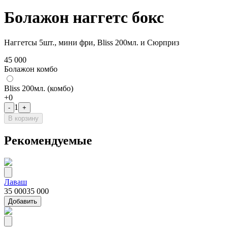
Болажон наггетс бокс
Наггетсы 5шт., мини фри, Bliss 200мл. и Сюрприз
45 000
Болажон комбо
Bliss 200мл. (комбо)
+
0
1
-
+
В корзину
Рекомендуемые
Лаваш
35 000
35 000
Добавить