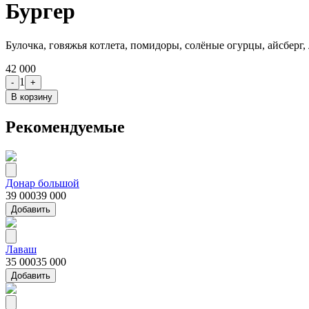
Бургер
Булочка, говяжья котлета, помидоры, солёные огурцы, айсберг,
42 000
1
-
+
В корзину
Рекомендуемые
Донар большой
39 000
39 000
Добавить
Лаваш
35 000
35 000
Добавить