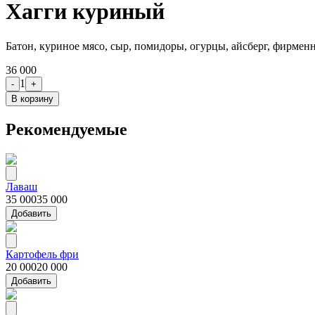
Хагги куриный
Батон, куриное мясо, сыр, помидоры, огурцы, айсберг, фирмен
36 000
1
-
+
В корзину
Рекомендуемые
Лаваш
35 000
35 000
Добавить
Картофель фри
20 000
20 000
Добавить