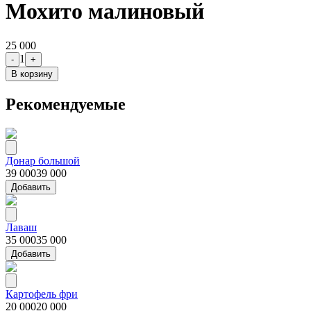
Мохито малиновый
25 000
1
-
+
В корзину
Рекомендуемые
Донар большой
39 000
39 000
Добавить
Лаваш
35 000
35 000
Добавить
Картофель фри
20 000
20 000