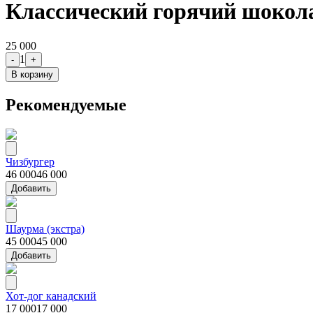
Классический горячий шокол
25 000
1
-
+
В корзину
Рекомендуемые
Чизбургер
46 000
46 000
Добавить
Шаурма (экстра)
45 000
45 000
Добавить
Хот-дог канадский
17 000
17 000