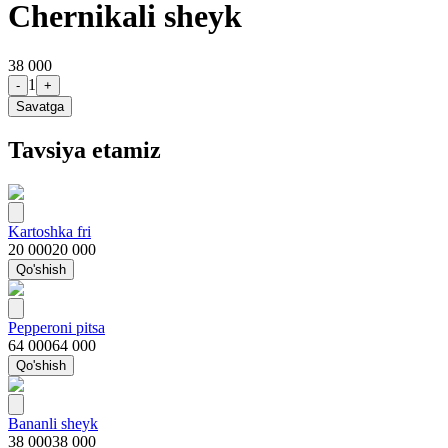
Chernikali sheyk
38 000
1
-
+
Savatga
Tavsiya etamiz
Kartoshka fri
20 000
20 000
Qo'shish
Pepperoni pitsa
64 000
64 000
Qo'shish
Bananli sheyk
38 000
38 000