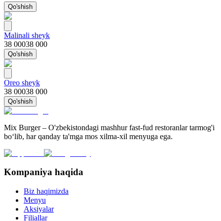
Qo'shish
Malinali sheyk
38 000
38 000
Qo'shish
Oreo sheyk
38 000
38 000
Qo'shish
Mix Burger – O'zbekistondagi mashhur fast-fud restoranlar tarmog'i
bo‘lib, har qanday ta'mga mos xilma-xil menyuga ega.
Kompaniya haqida
Biz haqimizda
Menyu
Aksiyalar
Filiallar