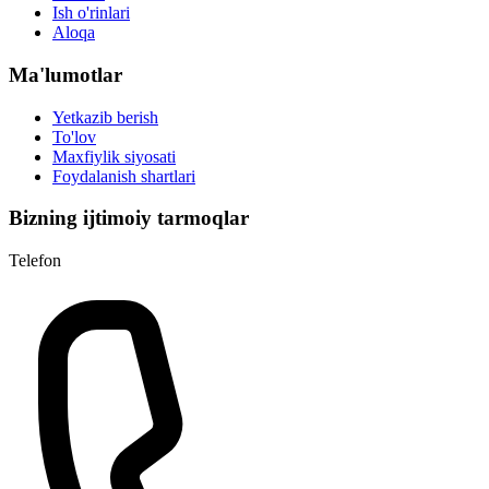
Ish o'rinlari
Aloqa
Ma'lumotlar
Yetkazib berish
To'lov
Maxfiylik siyosati
Foydalanish shartlari
Bizning ijtimoiy tarmoqlar
Telefon